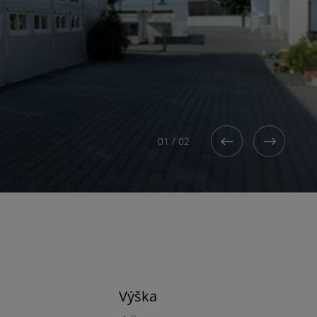
2
01
/
02
Výška