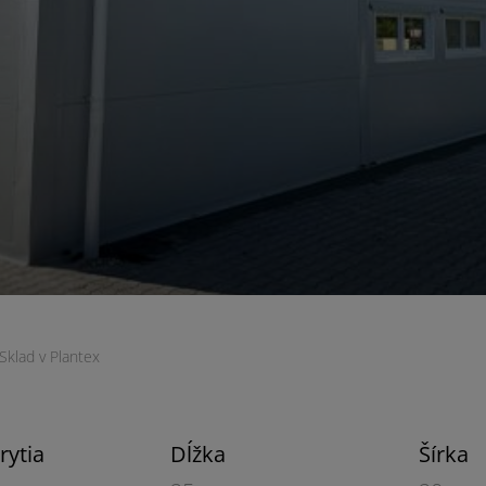
Sklad v Plantex
rytia
Dĺžka
Šírka