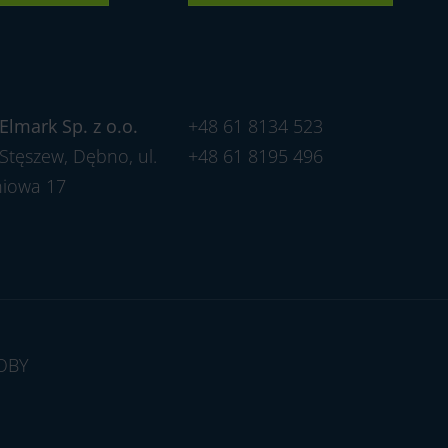
2
2
4
Elmark Sp. z o.o.
+48 61 8134 523
2
Stęszew, Dębno, ul.
+48 61 8195 496
2
niowa 17
4
OBY
2