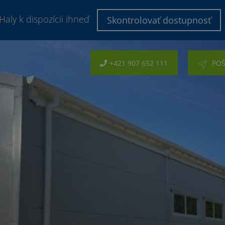
Haly k dispozícii ihneď
Skontrolovať dostupnosť
+421 907 652 111
POŠ