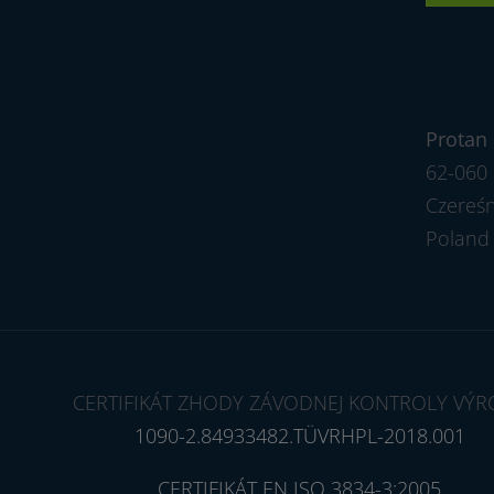
Protan 
62-060 
Czereś
Poland
CERTIFIKÁT ZHODY ZÁVODNEJ KONTROLY VÝR
1090-2.84933482.TÜVRHPL-2018.001
CERTIFIKÁT EN ISO 3834-3:2005