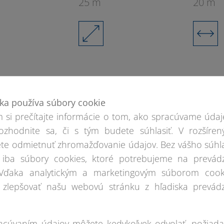
25 m
20 m
2
ka používa súbory cookie
 si prečítajte informácie o tom, ako spracúvame údaj
ozhodnite sa, či s tým budete súhlasiť. V rozšíren
te odmietnuť zhromažďovanie údajov. Bez vášho súhl
iba súbory cookies, ktoré potrebujeme na prevád
 Vďaka analytickým a marketingovým súborom cook
2
zlepšovať našu webovú stránku z hľadiska prevádz
3
racúvaním údajov môžete kedykoľvek odvolať, požiada