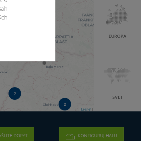
sah
ých
EURÓPA
2
SVET
2
Leaflet
| ©
OpenStreetMap
©
CartoDB
AŠLITE DOPYT
KONFIGURUJ HALU