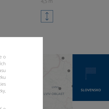
4,5 m
e o
ých
asu
zku
ies
SLOVENSKO
ky,
ť o