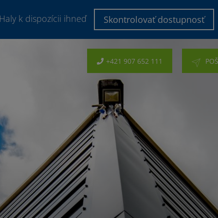
Haly k dispozícii ihneď
Skontrolovať dostupnosť
+421 907 652 111
POŠ