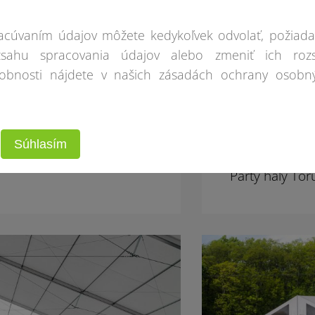
racúvaním údajov môžete kedykoľvek odvolať, požiada
zsahu spracovania údajov alebo zmeniť ich roz
robnosti nájdete v našich zásadách ochrany osobn
Súhlasím
Párty haly Tor