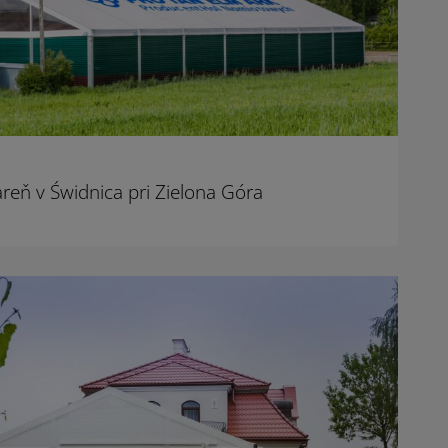
areň v Świdnica pri Zielona Góra