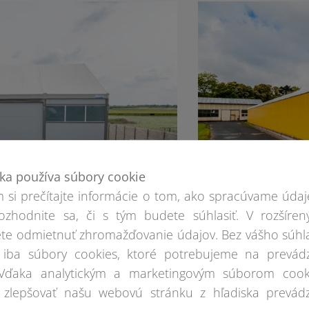
ka používa súbory cookie
 si prečítajte informácie o tom, ako spracúvame údaj
Hala pre jazd
ozhodnite sa, či s tým budete súhlasiť. V rozšíren
te odmietnuť zhromažďovanie údajov. Bez vášho súhl
iba súbory cookies, ktoré potrebujeme na prevád
 Vďaka analytickým a marketingovým súborom cook
zlepšovať našu webovú stránku z hľadiska prevádz