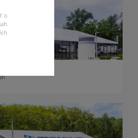
ť o
sah
ých
uń