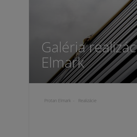
Galéria realizá
Elmark
Protan Elmark
-
Realizácie