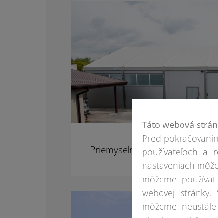
Táto webová strán
Pred pokračovaním
Priemyselný sklad v Bralin
používateľoch a r
nastaveniach môže
môžeme používať 
webovej stránky.
môžeme neustále 