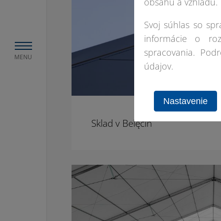
obsahu a vzhľadu.
Svoj súhlas so sp
informácie o ro
spracovania. Pod
MENU
údajov.
Nastavenie
Sklad v Belęcin