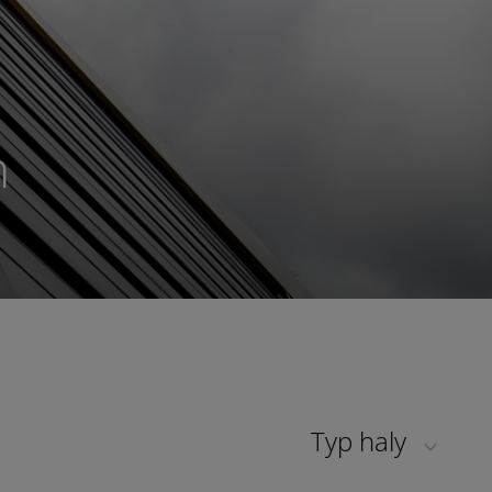
n
Typ haly