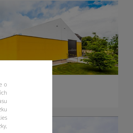
e o
iareň v Swadzim
ých
asu
zku
ies
ky,