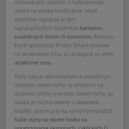
slávnostných udalostí. V našej ponuke
máme na predaj konštrukcie, ktoré
zaručene uspokoja aj tých
najnáročnejších účastníkov
banketov,
svadobných hostín či koncertov
. Riešenia,
ktoré spoločnosť Protan Elmark ponúka
na slovenskom trhu, sú dostupné za veľmi
atraktívne ceny
.
Párty hala je ekonomickým a atraktívnym
riešením okrem iného aj vzhľadom na
možnosť rýchlej montáže. Okrem toho, jej
stavba je možná takmer v akékoľvek
lokalite, dokonca aj na náročnom podloží.
Naše stany sa skvele hodia na
organizovanie sezónnych, cyklických či