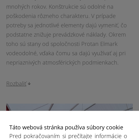
mnohých rokov. Konštrukcie sú odolné na
poškodenia rôzneho charakteru. V prípade
potreby sa jednotlivé elementy dajú vymeniť, čo
podstatne znižuje prevádzkové náklady. Okrem
toho sú stany od spoločnosti Protan Elmark
vodeodolné, vďaka čomu sa dajú využívať aj pri
nepriaznivých atmosférických podmienkach.
Rozbaliť
Táto webová stránka používa súbory cookie
Pred pokračovaním si prečítajte informácie o