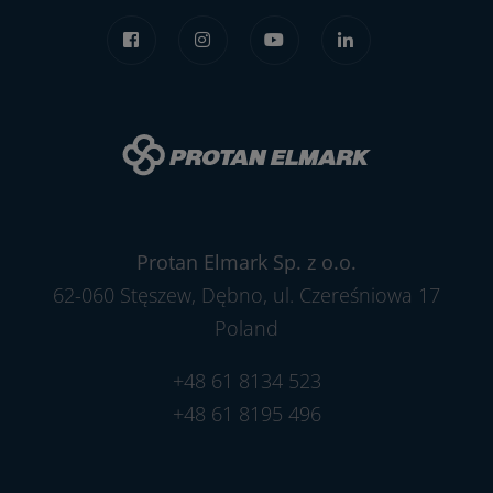
Protan Elmark Sp. z o.o.
62-060 Stęszew, Dębno, ul. Czereśniowa 17
Poland
+48 61 8134 523
+48 61 8195 496