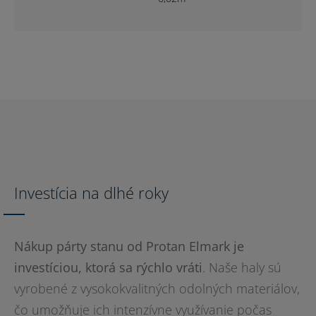
8,04m
9,05m
10,06m
Investícia na dlhé roky
Nákup párty stanu od Protan Elmark je
investíciou, ktorá sa rýchlo vráti
. Naše haly sú
vyrobené z vysokokvalitných odolných materiálov,
čo umožňuje ich intenzívne využívanie počas