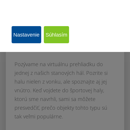
360° PREHLIADKA
Nastavenie
Súhlasím
Virtuálna prehliadka
Pozývame na virtuálnu prehliadku do
jednej z našich stanových hál. Pozrite si
halu nielen z vonku, ale spoznajte aj jej
vnútro. Keď vojdete do športovej haly,
ktorú sme navrhli, sami sa môžete
presvedčiť, prečo objekty tohto typu sú
tak veľmi populárne.