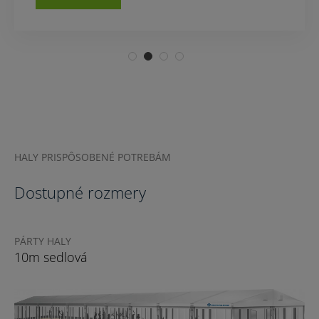
HALY PRISPÔSOBENÉ POTREBÁM
Dostupné rozmery
PÁRTY HALY
PÁRTY HALY
PÁRTY HALY
PÁRTY HALY
PÁRTY HALY
10m sedlová
15m sedlová
20m sedlová
25m sedlová
30m+ sedlová