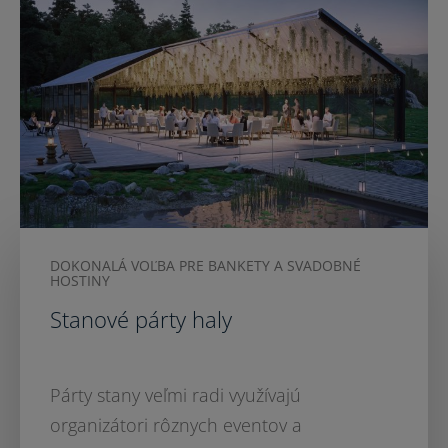
DOKONALÁ VOĽBA PRE BANKETY A SVADOBNÉ
HOSTINY
Stanové párty haly
Párty stany veľmi radi využívajú
organizátori rôznych eventov a