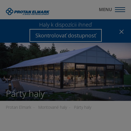
MENU
Haly k dispozícii ihneď
Skontrolovať dostupnosť
Párty haly
Protan Elmark
-
Montované haly
-
Párty haly