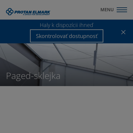
MENU
Haly k dispozícii ihneď
Skontrolovať dostupnosť
Paged-sklejka