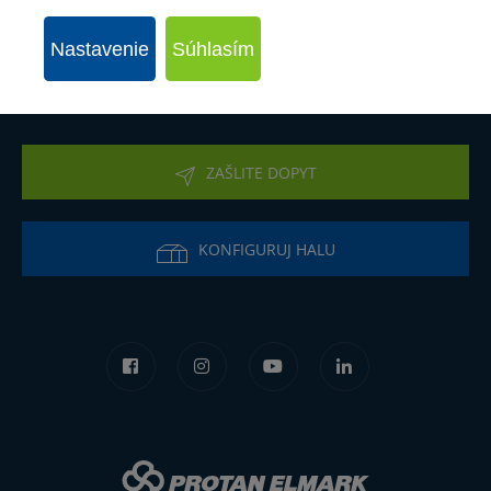
O firme
Nastavenie
Súhlasím
Kontakt
ZAŠLITE DOPYT
KONFIGURUJ HALU