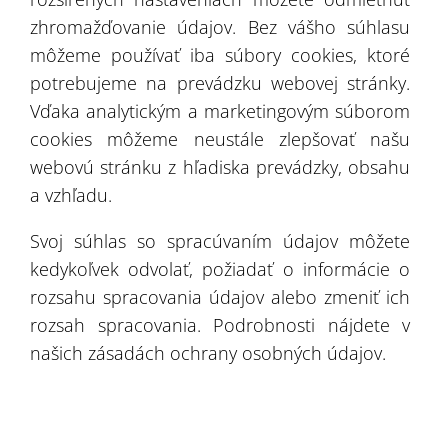
stanovenej lehote, a zamestnanci spoločnosti
zhromažďovanie údajov. Bez vášho súhlasu
môžeme používať iba súbory cookies, ktoré
preukázali svoju úplnú profesionalitu.
potrebujeme na prevádzku webovej stránky.
Firmu Protan Elmark odporúčame ako solídneho
Vďaka analytickým a marketingovým súborom
a dôveryhodného dodávateľa stanových hál.
cookies môžeme neustále zlepšovať našu
webovú stránku z hľadiska prevádzky, obsahu
a vzhľadu.
Svoj súhlas so spracúvaním údajov môžete
kedykoľvek odvolať, požiadať o informácie o
rozsahu spracovania údajov alebo zmeniť ich
Kniha odporúčaní
rozsah spracovania. Podrobnosti nájdete v
našich zásadách ochrany osobných údajov.
Montované haly
Realizácie