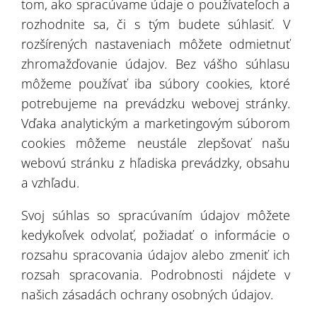
tom, ako spracúvame údaje o používateľoch a
rozhodnite sa, či s tým budete súhlasiť. V
Týmto by sme radi potvrdili vysokú kvalitu
rozšírených nastaveniach môžete odmietnuť
dodaných hál, profesionálnych projektových
zhromažďovanie údajov. Bez vášho súhlasu
služieb a kompetentnú montáž s použitím
môžeme používať iba súbory cookies, ktoré
moderného zariadenia.
potrebujeme na prevádzku webovej stránky.
Vďaka analytickým a marketingovým súborom
S plnou zodpovednosťou môžeme odporučiť
cookies môžeme neustále zlepšovať našu
spoločnosť
PROTAN ELMARK
ako spoľahlivého a
webovú stránku z hľadiska prevádzky, obsahu
dôveryhodného obchodného partnera.
a vzhľadu.
Svoj súhlas so spracúvaním údajov môžete
kedykoľvek odvolať, požiadať o informácie o
rozsahu spracovania údajov alebo zmeniť ich
rozsah spracovania. Podrobnosti nájdete v
našich zásadách ochrany osobných údajov.
Kniha odporúčaní