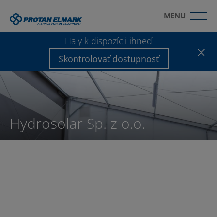
MENU
Haly k dispozícii ihneď
Skontrolovať dostupnosť
Hydrosolar Sp. z o.o.