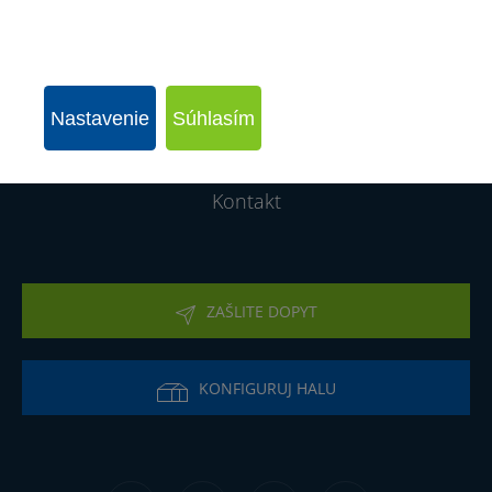
Montované haly
Realizácie
Nastavenie
Súhlasím
O firme
Kontakt
ZAŠLITE DOPYT
KONFIGURUJ HALU