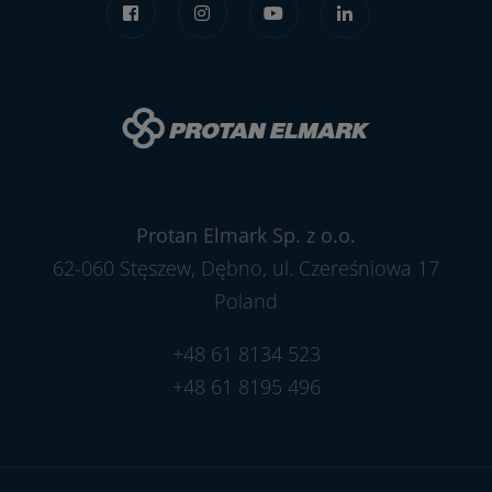
Protan Elmark Sp. z o.o.
62-060 Stęszew, Dębno, ul. Czereśniowa 17
Poland
+48 61 8134 523
+48 61 8195 496