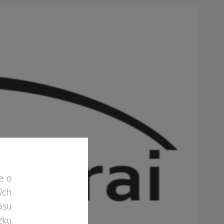
e o
ých
asu
zku