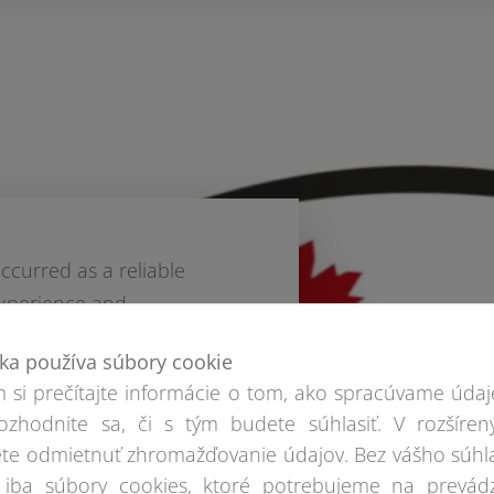
curred as a reliable
experience and
ka používa súbory cookie
 si prečítajte informácie o tom, ako spracúvame údaj
ozhodnite sa, či s tým budete súhlasiť. V rozšíren
te odmietnuť zhromažďovanie údajov. Bez vášho súhl
iba súbory cookies, ktoré potrebujeme na prevád