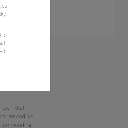
ies
ky,
ť o
sah
ých
rotan Elmark
great
shown, that
 market and we
nd commending