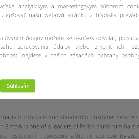
 Vďaka analytickým a marketingovým súborom cook
zlepšovať našu webovú stránku z hľadiska prevádz
racúvaním údajov môžete kedykoľvek odvolať, požiada
zsahu spracovania údajov alebo zmeniť ich roz
robnosti nájdete v našich zásadách ochrany osobn
uld like to inform that during our long cooperation P
ny has occurred as a reliable partner and confirmed
Súhlasím
rience
and
professionalism
.
quality of products and standard of customer service 
n Elmark is
one of a leaders
of Polish aluminum halls
no hesitation in representing them in our country a