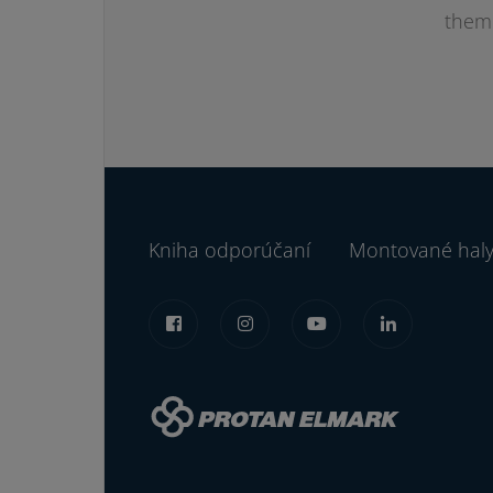
them
Kniha odporúčaní
Montované hal