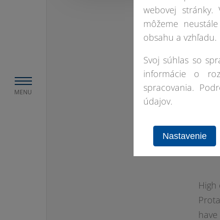
webovej stránky.
môžeme neustále 
obsahu a vzhľadu.
Svoj súhlas so sp
informácie o ro
spracovania. Pod
MENU
údajov.
We wo
compa
Nastavenie
expe
High 
Prota
have 