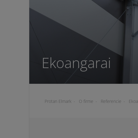
Ekoangarai
Protan Elmark
-
O firme
-
Referencie
-
Ekoa