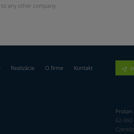
 to any other company.
y
Realizácie
O firme
Kontakt
Z
Protan 
62-060 
Czereś