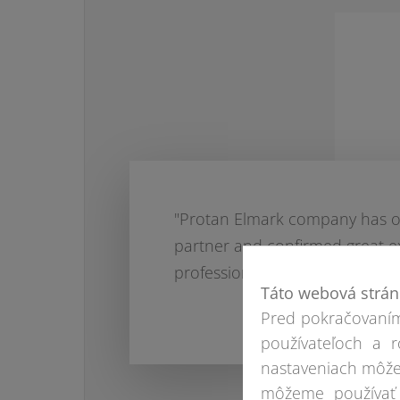
"Protan Elmark company has oc
partner and confirmed great 
professionalism."
Táto webová strán
Pred pokračovaním
používateľoch a r
nastaveniach môže
môžeme používať 