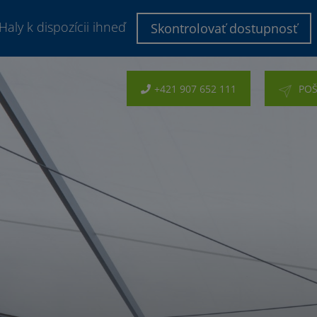
Haly k dispozícii ihneď
Skontrolovať dostupnosť
+421 907 652 111
POŠ