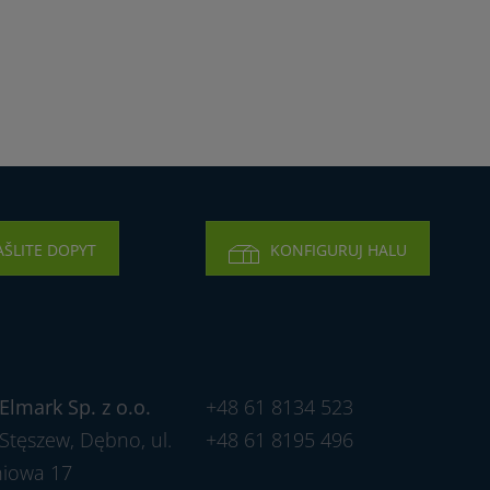
AŠLITE DOPYT
KONFIGURUJ HALU
Elmark Sp. z o.o.
+48 61 8134 523
Stęszew, Dębno, ul.
+48 61 8195 496
niowa 17