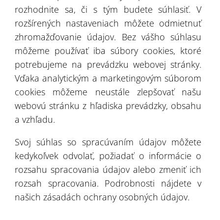
úlohy so starostlivosťou, kompetentnosťou a včas
rozhodnite sa, či s tým budete súhlasiť. V
a personál spoločnosti
Protan Elmark
predstavuje
rozšírených nastaveniach môžete odmietnuť
profesionalitu, osobnú angažovanosť a
zhromažďovanie údajov. Bez vášho súhlasu
môžeme používať iba súbory cookies, ktoré
schopnosť práce vo veľkom tíme.
potrebujeme na prevádzku webovej stránky.
Spoločnosť
Protan Elmark
môže byť odporučená
Vďaka analytickým a marketingovým súborom
ako profesioálny a dôveryhodný partner
cookies môžeme neustále zlepšovať našu
vyrábajúci stanové haly.
webovú stránku z hľadiska prevádzky, obsahu
a vzhľadu.
Svoj súhlas so spracúvaním údajov môžete
kedykoľvek odvolať, požiadať o informácie o
rozsahu spracovania údajov alebo zmeniť ich
rozsah spracovania. Podrobnosti nájdete v
našich zásadách ochrany osobných údajov.
Kniha odporúčaní