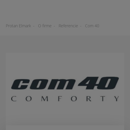
Protan Elmark
-
O firme
-
Referencie
-
Com 40