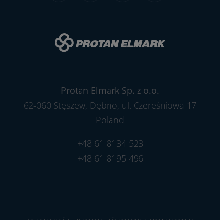
Protan Elmark Sp. z o.o.
62-060 Stęszew, Dębno, ul. Czereśniowa 17
Poland
+48 61 8134 523
+48 61 8195 496