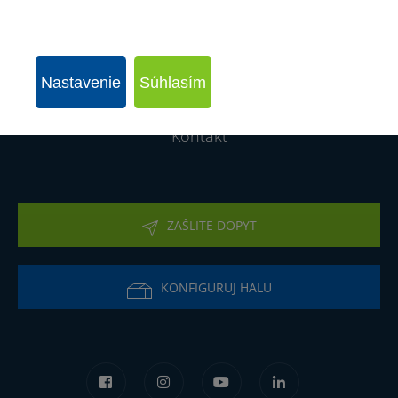
Montované haly
Realizácie
Nastavenie
Súhlasím
O firme
Kontakt
ZAŠLITE DOPYT
KONFIGURUJ HALU