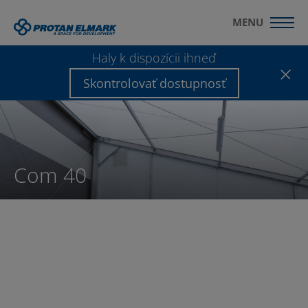
MENU
Haly k dispozícii ihneď
Skontrolovať dostupnosť
Com 40