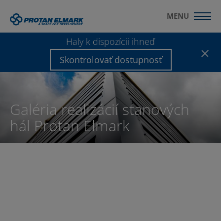
MENU
Haly k dispozícii ihneď
Skontrolovať dostupnosť
Galéria realizácií stanových
hál Protan Elmark