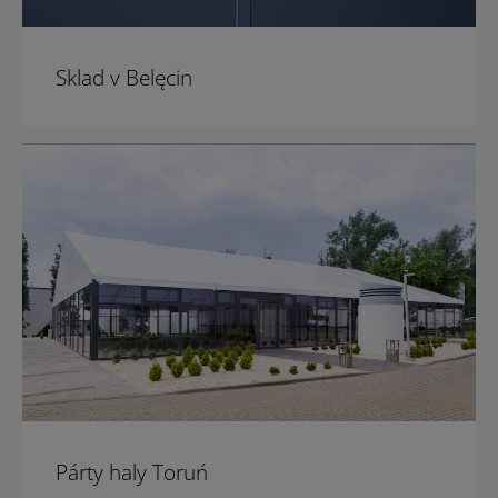
Sklad v Belęcin
Párty haly Toruń