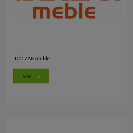
IDŹCZAK meble
VIAC