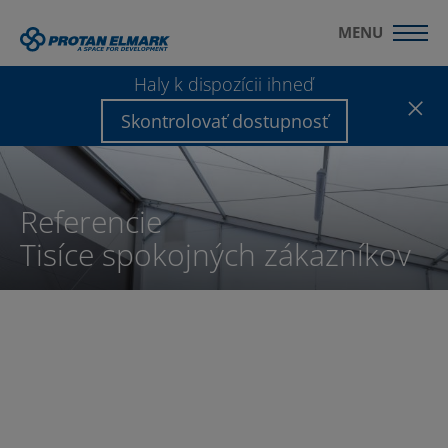
MENU
Haly k dispozícii ihneď
Skontrolovať dostupnosť
Referencie
Tisíce spokojných zákazníkov